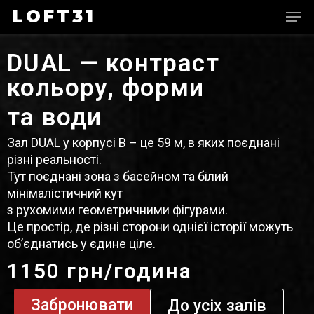
LOFT31
DUAL
— контраст
кольору, форми
та води
Зал DUAL у корпусі B – це 59 м, в яких поєднані
різні реальності.
Тут поєднані зона з басейном
та білий
мінімалістичний кут
з рухомими геометричними фігурами.
Це простір, де різні сторони однієї історії можуть
об’єднатись у єдине ціле.
1150 грн/година
Забронювати
До усіх залів