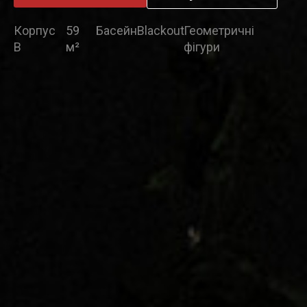
Корпус
59
Басейн
Blackout
Геометричні
В
м²
фігури